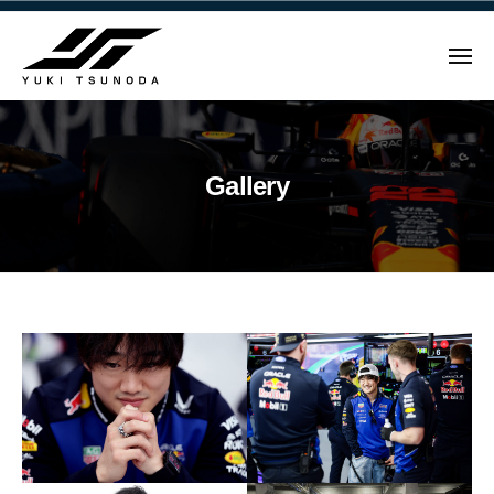
ュ
Y
コ
ー
u
ン
k
メ
テ
i
ニ
ュ
Y
ン
T
ー
u
ツ
s
u
へ
k
Gallery
n
ス
i
o
キ
T
d
ッ
s
a
プ
u
–
n
角
Gallery
田
o
裕
d
2026.03.31
毅
a
by
｜
–
Yuki
F
角
Tsunoda
1