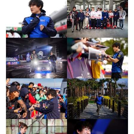
田
d
r
裕
i
毅
v
｜
e
F
r
1
Y
d
u
k
r
i
i
T
v
s
e
u
r
n
Y
o
d
u
a
k
O
i
f