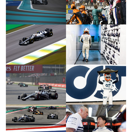
田
d
Tsunoda
r
裕
i
毅
v
｜
e
F
r
1
Y
d
u
k
r
i
i
T
v
s
e
u
r
n
Y
o
d
u
a
k
O
i
f