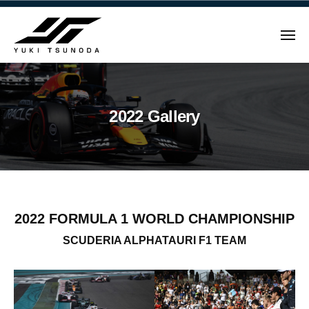
ュ
Y
コ
ー
u
ン
k
メ
テ
i
ニ
ュ
Y
ン
T
ー
u
ツ
s
u
へ
k
2022 Gallery
n
ス
i
o
キ
T
d
ッ
s
a
プ
u
–
n
角
2022
田
2022
FORMULA 1 WORLD CHAMPIONSHIP
o
裕
d
SCUDERIA ALPHATAURI F1 TEAM
Gallery
毅
a
｜
2026.03.31
–
F
by
角
1
Yuki