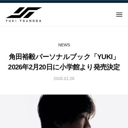
ュ
Y
コ
ー
u
ン
k
メ
テ
i
ニ
ュ
Y
ン
T
ー
u
ツ
s
u
へ
k
NEWS
n
ス
i
角田裕毅パーソナルブック「YUKI」
o
キ
T
d
ッ
2026年2月20日に小学館より発売決定
s
a
プ
u
–
2026.01.28
b
n
角
y
田
o
Y
裕
d
u
毅
a
k
｜
i
–
F
T
角
1
s