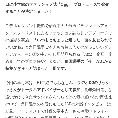
T
日に小学館のファッション誌『Oggi』プロデュースで発売
f
s
i
することが決定しました！
u
c
i
n
モデルやタレント撮影で活躍中の人気カメラマン・ヘアメイ
a
o
ク・スタイリストによるファッション誌らしいアプローチで
l
d
の撮影を実施。
「いつもとちょっと違った一面を見せられて
S
a
いいかも」
と角田選手ご本人もお気に入りのかっこいいグラ
i
O
ビアから、その頭の中が少し垣間見られる「AtoZ」企画、改
t
f
めましてのプロフ帳や年表など、
角田選手の「今」がわかる
e
特集がぎゅっと詰まった一冊です。
f
i
今回の単行本は、F1中継でもおなじみ、
ラジオDJのサッシ
c
ャさんがトータルアドバイザーとして参加
。長年角田選手を
i
追いかけてきたサッシャさんならではの気の置けない関係性
a
の中で、角田選手の本音に迫った16Pの対談インタビューは
l
必見。アーティストで俳優の堂本光一さんや元F1ドライバー
S