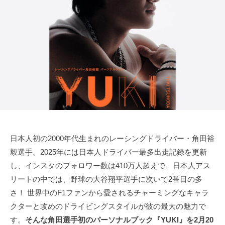
田
d
u
r
裕
n
i
毅
o
v
｜
d
e
a
F
r
1
Y
d
u
k
r
i
i
T
v
s
日本人初の2000年代生まれのレーシングドライバー・角田裕
e
u
毅選手。2025年には日本人ドライバー最多出走記録を更新
r
n
し、インスタのフォロワー数は410万人超えで、日本人アス
Y
o
リートの中では、野球の大谷翔平選手に次いで2番目の多
d
u
さ！ 世界中のF1ファンから愛されるチャーミングなキャラ
a
k
クターと攻めのドライビングスタイルが彼の最大の魅力で
O
i
す。
そんな角田選手初のパーソナルブック『YUKI』を2月20
f