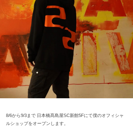
田
d
u
r
裕
n
i
毅
o
v
｜
d
e
a
F
r
1
Y
d
u
k
r
i
i
T
v
s
e
u
r
n
Y
o
d
u
8/6から9/3まで 日本橋髙島屋SC新館5Fにて僕のオフィシャ
a
k
ルショップをオープンします。
O
i
f