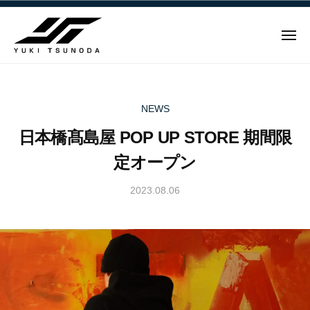
ュ
Y
コ
ー
u
ン
k
メ
テ
i
ニ
ュ
Y
ン
T
ー
u
ツ
s
u
へ
k
NEWS
n
ス
i
日本橋髙島屋 POP UP STORE 期間限
o
キ
T
d
ッ
定オープン
s
a
プ
u
–
2023.08.06
b
n
角
y
田
o
Y
裕
d
u
毅
a
k
｜
i
–
F
T
角
1
s