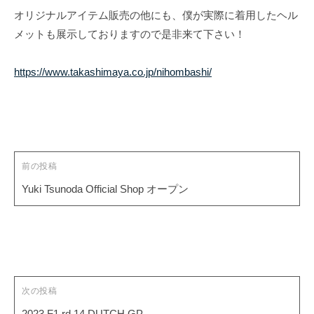
T
f
オリジナルアイテム販売の他にも、僕が実際に着用したヘル
s
i
メットも展示しておりますので是非来て下さい！
u
c
i
n
https://www.takashimaya.co.jp/nihombashi/
a
o
投
l
d
稿
S
a
ナ
i
O
t
ビ
f
e
ゲ
前の投稿
f
ー
Yuki Tsunoda Official Shop オープン
i
シ
c
ョ
i
ン
a
l
次の投稿
S
2023 F1 rd.14 DUTCH GP