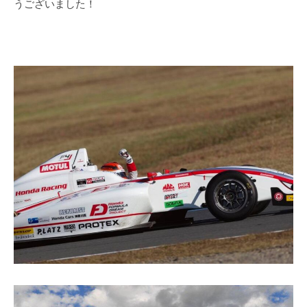
うございました！
T
f
s
i
u
c
i
n
a
o
l
d
S
a
i
O
t
f
e
f
i
c
i
a
l
S