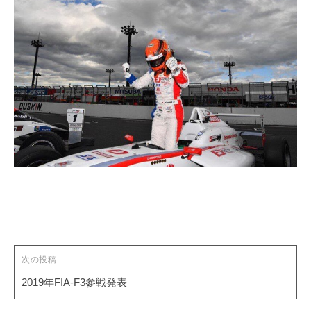
i
t
e
投
稿
ナ
ビ
ゲ
次の投稿
ー
2019年FIA-F3参戦発表
シ