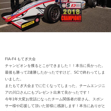
田
n
d
o
r
裕
d
i
毅
a
v
｜
e
F
r
1
Y
d
u
k
r
i
i
FIA-F4 もてぎ大会
T
v
チャンピオンを獲るとこができました！！本当に長かった。
s
e
最後も勝って2連勝したかったですけど、SCで終わってしま
u
r
いました。
n
Y
またもてぎ大会までに亡くなってしまった、チームエンジニ
o
d
u
アの川口さんにもプレゼント出来て良かったです！
a
今年1年大変お世話になったチーム関係者の皆さん、スポン
k
O
サー様や応援して頂いた皆様に感謝します！本当にありがと
i
f