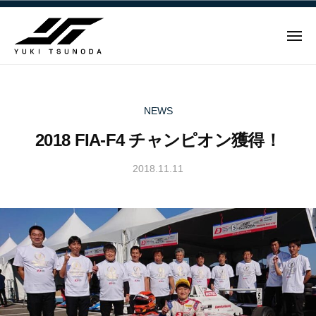
ュ
Y
コ
ー
u
ン
k
メ
テ
i
ニ
ュ
Y
ン
T
ー
u
ツ
s
u
へ
k
NEWS
n
ス
i
2018 FIA-F4 チャンピオン獲得！
o
キ
T
d
ッ
s
2018.11.11
b
a
プ
u
y
–
n
Y
角
u
田
o
k
裕
d
i
毅
a
T
｜
–
s
F
角
u
1