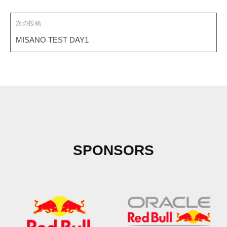
i
t
次の投稿
e
MISANO TEST DAY1
SPONSORS