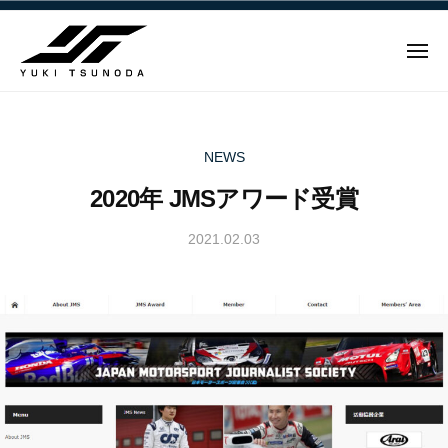
ュ
Y
コ
ー
u
ン
k
メ
テ
i
ニ
ュ
Y
ン
T
ー
u
ツ
s
u
へ
k
NEWS
n
ス
i
2020年 JMSアワード受賞
o
キ
T
d
ッ
s
2021.02.03
b
a
プ
u
y
–
n
Y
角
u
田
o
k
裕
d
i
毅
a
T
｜
–
s
F
角
u
1