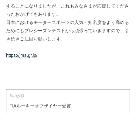
T
f
することになりましたが、これもみなさまが応援してくださ
s
i
ったおかげでもあります。
u
c
日本におけるモータースポーツの人気・知名度をより高める
i
n
ためにもプレシーズンテストから頑張っていきますので、引
a
o
き続きご注目お願いします。
l
d
S
a
https://jms.gr.jp/
i
O
投
t
f
e
稿
f
ナ
i
ビ
c
ゲ
前の投稿
i
ー
FIAルーキーオブザイヤー受賞
a
シ
l
ョ
S
ン