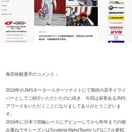
田
n
d
o
r
裕
d
i
毅
a
v
｜
e
F
r
1
Y
d
u
k
r
i
i
T
角田裕毅選手のコメント：
v
s
e
u
2018年のJMSモータースポーツナイトにて期待の若手ドライ
r
n
バーとしてご紹介いただいたのに続き、今回は栄誉あるJMS
Y
o
アワードをいただくことになりましてありがとうございま
d
u
す。
a
k
2016年に日本で四輪レースにデビューしてから昨年までの積
O
i
み重ねで今シーズンはScuderia AlphaTauriからF1にフル参戦
f