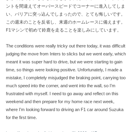
T
f
ントを間違えてオーバースピードでコーナーに進入してしま
s
i
い、バリアに突っ込んでしまったので、とても悔しいです。
u
c
この週末のことを反省し、来週のホームレースに備えます。
i
n
F1マシンで初めて鈴鹿を走ることを楽しみにしています。
a
o
l
d
The conditions were really tricky out there today, it was difficult
S
a
judging the move from Inters to slicks but we went early, which
i
O
t
meant it was super hard to drive, but we were starting to gain
f
e
time, so things were looking positive. Unfortunately, I made a
f
mistake, I completely misjudged the braking point, carrying too
i
much speed into the corner, and went into the wall, so I’m
c
frustrated with myself. I need to go away and reflect on this
i
weekend and then prepare for my home race next week,
where I’m looking forward to driving an F1 car around Suzuka
a
for the first time.
l
S