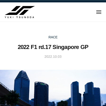
ュ
Y
コ
ー
u
ン
k
メ
テ
i
ニ
ュ
Y
ン
T
ー
u
ツ
s
u
へ
k
RACE
n
ス
i
2022 F1 rd.17 Singapore GP
o
キ
T
d
ッ
s
2022.10.03
b
a
プ
u
y
–
n
Y
角
u
田
o
k
裕
d
i
毅
a
T
｜
–
s
F
角
u
1