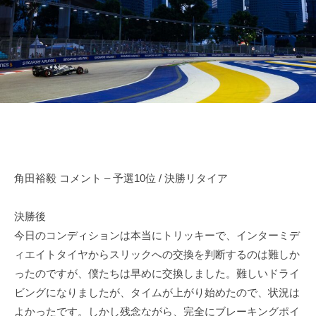
田
n
d
o
r
裕
d
i
毅
a
v
｜
e
F
r
1
Y
d
u
k
r
i
i
T
角田裕毅 コメント – 予選10位 / 決勝リタイア
v
s
e
u
決勝後
r
n
今日のコンディションは本当にトリッキーで、インターミデ
Y
o
ィエイトタイヤからスリックへの交換を判断するのは難しか
d
u
ったのですが、僕たちは早めに交換しました。難しいドライ
a
k
ビングになりましたが、タイムが上がり始めたので、状況は
O
i
f
よかったです。しかし残念ながら、完全にブレーキングポイ