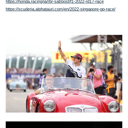
https://honda.racing/ja/rbr-sat/post/f1-2022-rd17-race
i
https://scuderia.alphatauri.com/en/2022-singapore-gp-race/
t
e