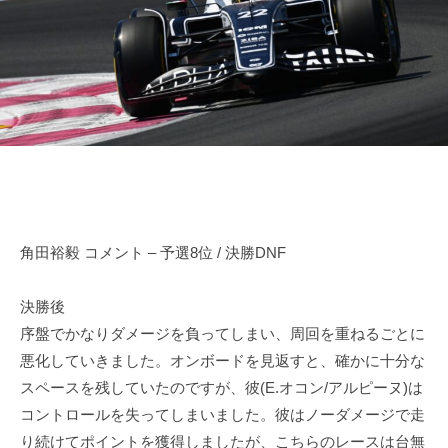
田
n
d
o
r
裕
d
i
毅
a
v
｜
e
F
r
1
Y
d
u
k
r
i
i
T
角田裕毅 コメント – 予選8位 / 決勝DNF
v
s
e
u
決勝後
r
n
序盤でかなりダメージを負ってしまい、周回を重ねるごとに
Y
o
悪化していきました。オンボードを見返すと、確かに十分な
d
u
スペースを残していたのですが、彼(E.オコン/アルピーヌ)は
a
k
コントロールを失ってしまいました。彼はノーダメージで走
O
i
f
り続けてポイントを獲得しましたが、こちらのレースは台無