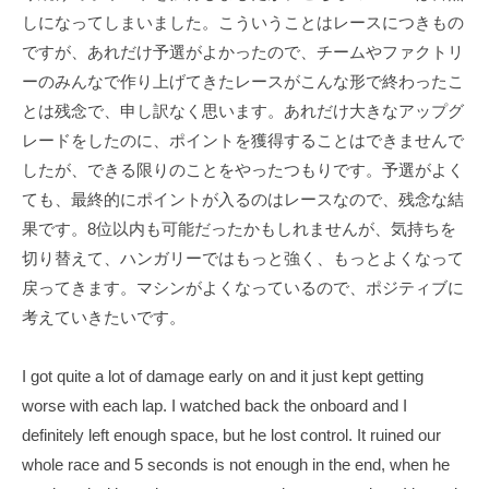
T
f
しになってしまいました。こういうことはレースにつきもの
s
i
ですが、あれだけ予選がよかったので、チームやファクトリ
u
c
ーのみんなで作り上げてきたレースがこんな形で終わったこ
i
n
とは残念で、申し訳なく思います。あれだけ大きなアップグ
a
o
レードをしたのに、ポイントを獲得することはできませんで
l
d
したが、できる限りのことをやったつもりです。予選がよく
S
a
ても、最終的にポイントが入るのはレースなので、残念な結
i
O
t
果です。8位以内も可能だったかもしれませんが、気持ちを
f
e
切り替えて、ハンガリーではもっと強く、もっとよくなって
f
戻ってきます。マシンがよくなっているので、ポジティブに
i
考えていきたいです。
c
i
I got quite a lot of damage early on and it just kept getting
worse with each lap. I watched back the onboard and I
a
definitely left enough space, but he lost control. It ruined our
l
whole race and 5 seconds is not enough in the end, when he
S