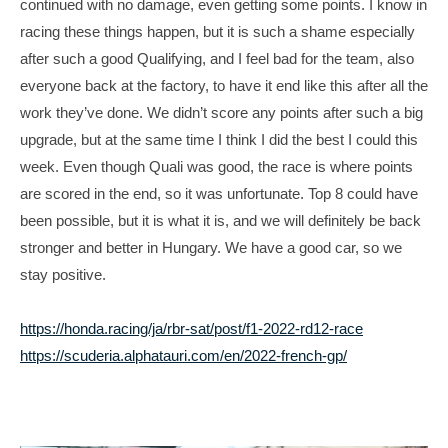
continued with no damage, even getting some points. I know in
i
racing these things happen, but it is such a shame especially
t
after such a good Qualifying, and I feel bad for the team, also
e
everyone back at the factory, to have it end like this after all the
work they’ve done. We didn’t score any points after such a big
upgrade, but at the same time I think I did the best I could this
week. Even though Quali was good, the race is where points
are scored in the end, so it was unfortunate. Top 8 could have
been possible, but it is what it is, and we will definitely be back
stronger and better in Hungary. We have a good car, so we
stay positive.
https://honda.racing/ja/rbr-sat/post/f1-2022-rd12-race
https://scuderia.alphatauri.com/en/2022-french-gp/