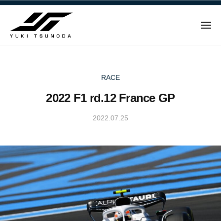
ュ
Y
コ
ー
u
ン
k
メ
テ
i
ニ
ュ
Y
ン
T
ー
u
ツ
s
u
へ
k
RACE
n
ス
i
2022 F1 rd.12 France GP
o
キ
T
d
ッ
s
2022.07.25
b
a
プ
u
y
–
n
Y
角
u
田
o
k
裕
d
i
毅
a
T
｜
–
s
F
角
u
1