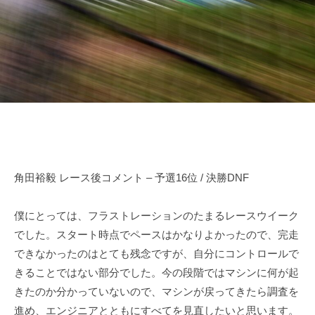
田
n
d
o
r
裕
d
i
毅
a
v
｜
e
F
r
1
Y
d
u
k
r
i
i
T
角田裕毅 レース後コメント – 予選16位 / 決勝DNF
v
s
e
u
僕にとっては、フラストレーションのたまるレースウイーク
r
n
でした。スタート時点でペースはかなりよかったので、完走
Y
o
できなかったのはとても残念ですが、自分にコントロールで
d
u
きることではない部分でした。今の段階ではマシンに何が起
a
k
きたのか分かっていないので、マシンが戻ってきたら調査を
O
i
f
進め、エンジニアとともにすべてを見直したいと思います。