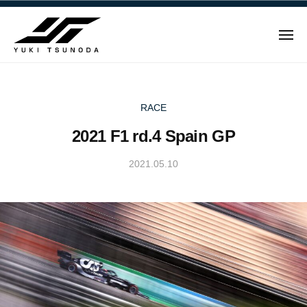
ュ
Y
コ
ー
u
ン
k
メ
テ
i
ニ
ュ
Y
ン
T
ー
u
ツ
s
u
へ
k
RACE
n
ス
i
2021 F1 rd.4 Spain GP
o
キ
T
d
ッ
s
2021.05.10
b
a
プ
u
y
–
n
Y
角
u
田
o
k
裕
d
i
毅
a
T
｜
–
s
F
角
u
1