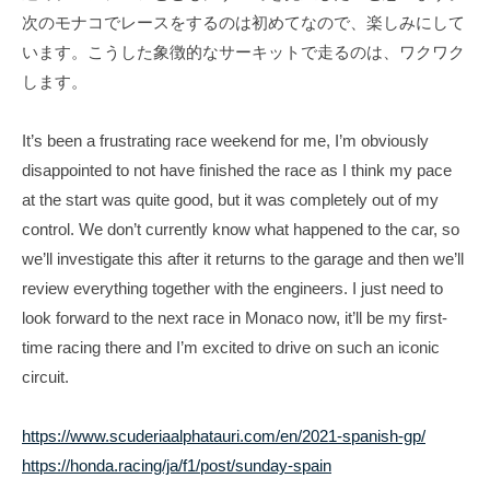
T
f
次のモナコでレースをするのは初めてなので、楽しみにして
s
i
います。こうした象徴的なサーキットで走るのは、ワクワク
u
c
します。
i
n
a
o
It’s been a frustrating race weekend for me, I’m obviously
l
d
disappointed to not have finished the race as I think my pace
S
a
at the start was quite good, but it was completely out of my
i
O
t
control. We don’t currently know what happened to the car, so
f
e
we’ll investigate this after it returns to the garage and then we’ll
f
review everything together with the engineers. I just need to
i
look forward to the next race in Monaco now, it’ll be my first-
c
time racing there and I’m excited to drive on such an iconic
i
circuit.
a
https://www.scuderiaalphatauri.com/en/2021-spanish-gp/
l
https://honda.racing/ja/f1/post/sunday-spain
S