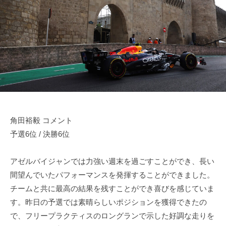
田
d
u
r
裕
n
i
毅
o
v
｜
d
e
a
F
r
1
Y
d
u
k
r
i
i
角田裕毅 コメント
T
v
予選6位 / 決勝6位
s
e
u
r
アゼルバイジャンでは力強い週末を過ごすことができ、長い
n
Y
o
間望んでいたパフォーマンスを発揮することができました。
d
u
チームと共に最高の結果を残すことができ喜びを感じていま
a
k
す。昨日の予選では素晴らしいポジションを獲得できたの
O
で、フリープラクティスのロングランで示した好調な走りを
i
f