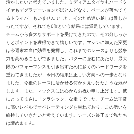
活かしたいと考えていました。ミディアムタイヤもハードタ
T
f
イヤもデグラデーションがほとんどなく、ペースが落ちてく
s
i
るドライバーもいませんでした。そのため追い越しは難しか
u
c
ったですが、それでも6位という結果には満足しています。
i
n
a
チームから多大なサポートを受けてきたので、その分しっか
o
l
りとポイントを獲得できて嬉しいです。マシンに加えた変更
d
S
は今週末本当に効果を発揮し、これまでのレースよりも競争
a
i
力を高めることができました。バクーに臨むにあたり、最大
O
t
限のパフォーマンスを引き出すために多くのハードワークを
f
e
重ねてきましたが、今日の結果は正しい方向への一歩となり
f
ました。今後のレースに活かせる何かを見つけたような気が
i
します。また、マックスには心からお祝い申し上げます。彼
c
にとってまさに「クラシック」な走りでした。チームは非常
i
に高いレベルでオペレーティングを重ねており、この勢いを
a
維持していきたいと考えています。シーズン終了まで私たち
l
は諦めません。
S