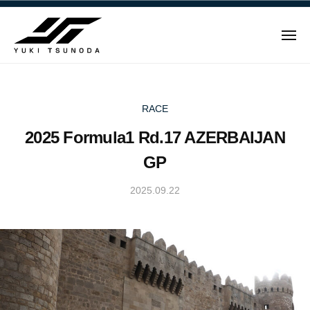
ュ
Y
コ
ー
u
ン
k
メ
テ
i
ニ
ュ
Y
ン
T
ー
u
ツ
s
u
へ
k
RACE
n
ス
i
2025 Formula1 Rd.17 AZERBAIJAN
o
キ
T
d
ッ
GP
s
a
プ
u
–
2025.09.22
b
n
角
y
田
o
Y
裕
d
u
毅
a
k
｜
i
–
F
T
角
1
s