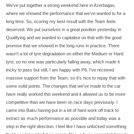
i
We’ve put together a strong weekend here in Azerbaijan,
t
where we showed the performance that we’ve wanted to for a
e
long time. So, scoring my best result with the Team feels
deserved. We put ourselves in a great position yesterday in
Qualifying and we wanted to capitalise on that with the good
promise that we showed in the long runs in practice. There
wasn’t a lot of tyre degradation on either the Medium or Hard
tyre, so no one was particularly falling away, which made it
tricky to pass but still, I am happy with P6. I’ve received
massive support from the Team, so it’s nice to repay that with
some solid points. The changes that we’ve made to the car
have really worked this weekend and it allowed us to be more
competitive than we have been on race days previously. I
came into Baku having put in a lot of hard work off track to
extract as much performance as possible and today was a
step in the right direction. I feel like I have unlocked something