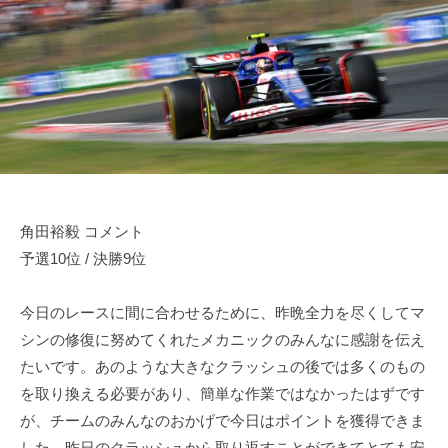
田
d
u
r
裕
n
i
毅
o
v
｜
d
e
a
F
r
1
Y
d
u
k
r
i
角田裕毅 コメント
i
T
予選10位 / 決勝9位
v
s
e
u
今日のレースに間に合わせるために、昨晩全力を尽くしてマ
r
n
シンの修復に努めてくれたメカニックのみんなに感謝を伝え
Y
o
たいです。あのような大きなクラッシュの後では多くのもの
d
u
を取り換える必要があり、簡単な作業ではなかったはずです
a
k
O
が、チームのみんなのおかげで今日はポイントを獲得できま
i
f
した。昨日のクラッシュから取り返すことができてとても安