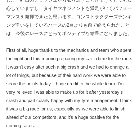
T
f
心していますし、タイヤマネジメントも満足がいくパフォー
s
i
マンスを発揮できたと思います。コンストラクターズランキ
u
c
ング争いをしているハースの2台よりも前で終えられたこと
i
n
は、今後のレースにとってポジティブな結果になりました。
a
o
l
d
First of all, huge thanks to the mechanics and team who spent
S
a
i
the night and this morning repairing my car in time for the race.
O
t
It wasn’t easy after such a big crash and we had to change a
f
e
lot of things, but because of their hard work we were able to
f
score the points today – huge credit to the whole team. I’m
i
very relieved I was able to make up for it after yesterday’s
c
crash and particularly happy with my tyre management. I think
i
it was a big race for us, especially as we were able to finish
a
ahead of our competitors, and it’s a huge positive for the
l
coming races.
S