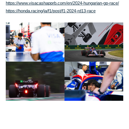
i
https://www.visacashapprb.com/en/2024-hungarian-gp-race/
t
https://honda.racing/ja/f1/post/f1-2024-rd13-race
e
投
稿
ナ
ビ