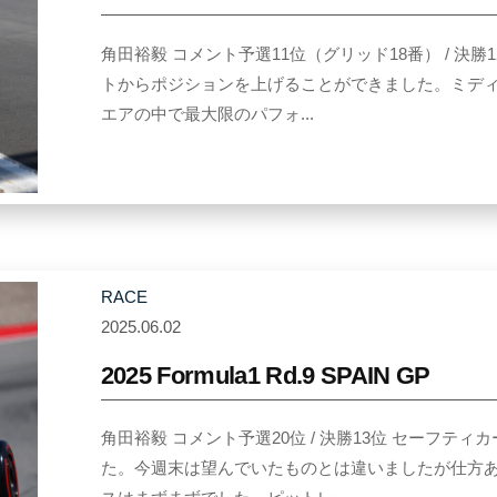
Y
u
角田裕毅 コメント予選11位（グリッド18番） / 決
k
トからポジションを上げることができました。ミデ
i
エアの中で最大限のパフォ...
T
s
u
n
o
d
RACE
a
2025.06.02
b
y
2025 Formula1 Rd.9 SPAIN GP
Y
u
角田裕毅 コメント予選20位 / 決勝13位 セーフ
k
た。今週末は望んでいたものとは違いましたが仕方
i