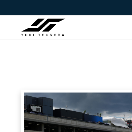
Y
コ
u
ン
k
テ
i
ン
T
ツ
Y
s
へ
u
u
ス
n
k
キ
o
i
ッ
d
T
a
プ
s
–
u
角
田
n
裕
o
毅
d