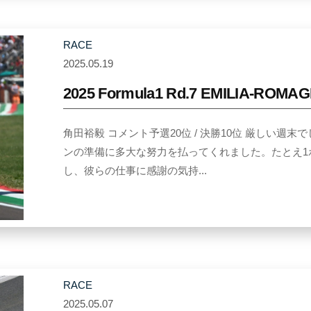
o
d
RACE
a
2025.05.19
b
y
2025 Formula1 Rd.7 EMILIA-ROMA
Y
u
角田裕毅 コメント予選20位 / 決勝10位 厳しい
k
ンの準備に多大な努力を払ってくれました。たとえ1
i
し、彼らの仕事に感謝の気持...
T
s
u
n
o
d
RACE
a
2025.05.07
b