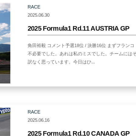
RACE
a
2025.06.30
b
y
2025 Formula1 Rd.11 AUSTRIA GP
Y
u
角田裕毅 コメント予選18位 / 決勝16位 まずフ
k
不必要でした。あれは私のミスでした。チームには
i
訳なく思っています。今日はひ...
T
s
u
n
o
d
RACE
a
2025.06.16
b
y
2025 Formula1 Rd.10 CANADA GP