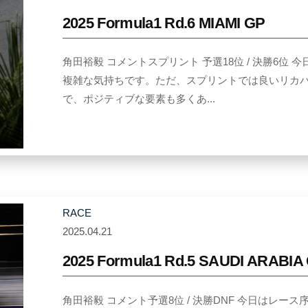
y
2025 Formula1 Rd.6 MIAMI GP
Y
u
角田裕毅 コメントスプリント 予選18位 / 決勝6
k
複雑な気持ちです。ただ、スプリントでは良いリカ
i
で、ポジティブな要素も多くあ...
T
s
u
n
o
d
RACE
a
2025.04.21
b
y
2025 Formula1 Rd.5 SAUDI ARABIA
Y
u
角田裕毅 コメント予選8位 / 決勝DNF 今日はレ
k