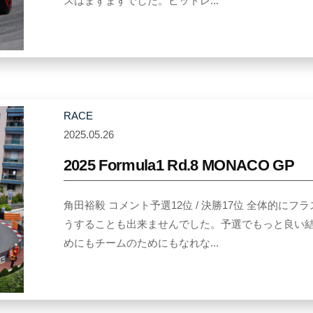
スはまずまずでした。ピットレ...
T
s
u
n
o
d
RACE
a
2025.05.26
b
y
2025 Formula1 Rd.8 MONACO GP
Y
u
角田裕毅 コメント予選12位 / 決勝17位 全体的
k
うすることも出来ませんでした。予選でもっと良い
i
めにもチームのためにもなれな...
T
s
u
n