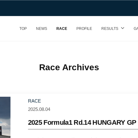
TOP
NEWS
RACE
PROFILE
RESULTS
G
Race Archives
RACE
2025.08.04
b
y
2025 Formula1 Rd.14 HUNGARY GP
Y
u