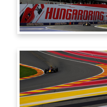
｜
a
F
–
1
角
d
r
田
i
裕
v
毅
e
｜
r
F
Y
1
u
k
d
i
r
T
i
s
v
u