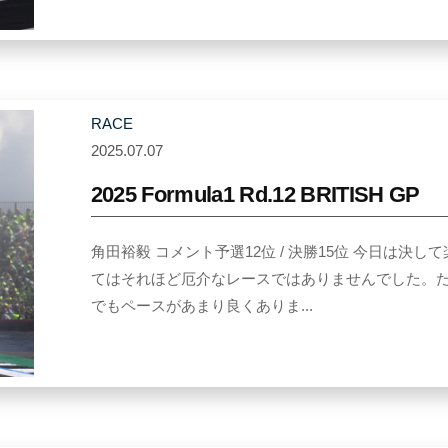
u
n
o
d
RACE
a
2025.07.07
b
y
2025 Formula1 Rd.12 BRITISH GP
Y
u
角田裕毅 コメント予選12位 / 決勝15位 今日は
k
てはそれほど厄介なレースではありませんでした。
i
でもペースがあまり良くありま...
T
s
u
n
o
d