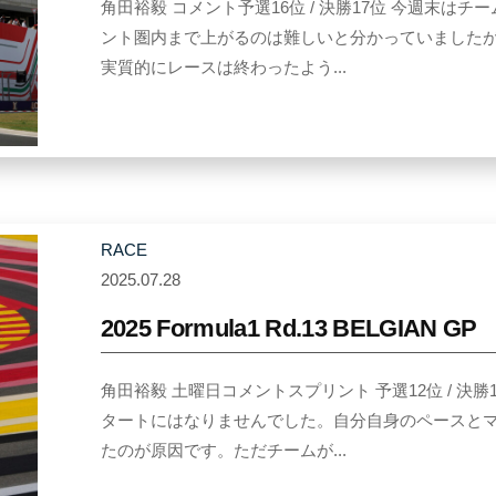
角田裕毅 コメント予選16位 / 決勝17位 今週末
k
ント圏内まで上がるのは難しいと分かっていました
i
実質的にレースは終わったよう...
T
s
u
n
o
d
RACE
a
2025.07.28
b
y
2025 Formula1 Rd.13 BELGIAN GP
Y
u
角田裕毅 土曜日コメントスプリント 予選12位 / 決
k
タートにはなりませんでした。自分自身のペースと
i
たのが原因です。ただチームが...
T
s