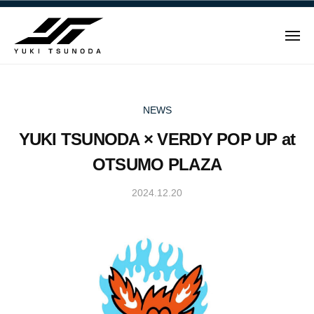
ュ
Y
コ
ー
u
ン
k
メ
テ
i
ニ
ュ
Y
ン
T
ー
u
ツ
s
u
へ
k
NEWS
n
ス
i
YUKI TSUNODA × VERDY POP UP at
o
キ
T
d
ッ
OTSUMO PLAZA
s
a
プ
u
–
2024.12.20
b
n
角
y
田
o
Y
裕
d
u
毅
a
k
｜
i
–
F
T
角
1
s