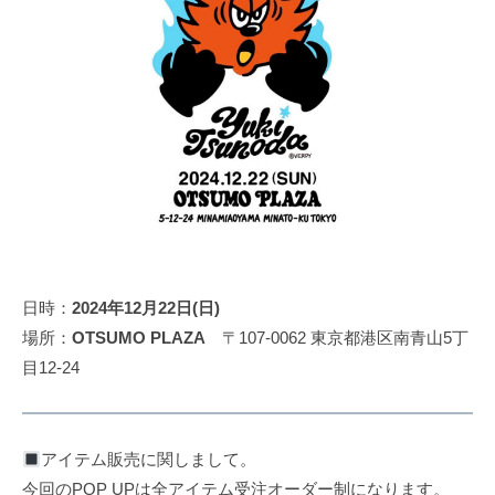
田
d
u
r
裕
n
i
毅
o
v
｜
d
e
a
F
r
1
Y
d
u
k
r
i
i
T
v
s
日時：
2024年12月22日(日)
e
u
場所：
OTSUMO PLAZA
〒107-0062 東京都港区南青山5丁
r
n
目12-24
Y
o
d
u
a
k
アイテム販売に関しまして。
O
i
f
今回のPOP UPは全アイテム受注オーダー制になります。