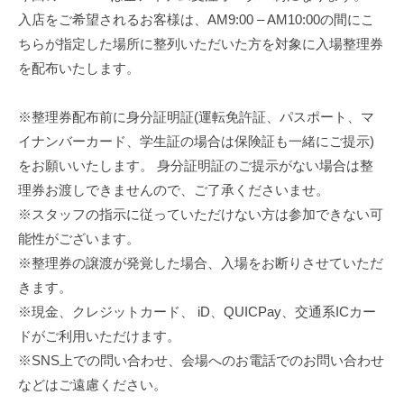
T
f
入店をご希望されるお客様は、AM9:00 – AM10:00の間にこ
s
i
ちらが指定した場所に整列いただいた方を対象に入場整理券
u
c
を配布いたします。
i
n
a
o
※整理券配布前に身分証明証(運転免許証、パスポート、マ
l
d
イナンバーカード、学生証の場合は保険証も一緒にご提示)
S
a
をお願いいたします。 身分証明証のご提示がない場合は整
i
O
t
理券お渡しできませんので、ご了承くださいませ。
f
e
※スタッフの指示に従っていただけない方は参加できない可
f
能性がございます。
i
※整理券の譲渡が発覚した場合、入場をお断りさせていただ
c
きます。
i
※現金、クレジットカード、 iD、QUICPay、交通系ICカー
a
ドがご利用いただけます。
※SNS上での問い合わせ、会場へのお電話でのお問い合わせ
l
などはご遠慮ください。
S