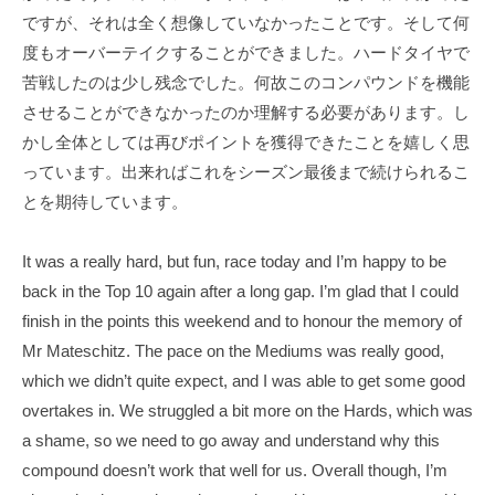
T
f
ですが、それは全く想像していなかったことです。そして何
s
i
度もオーバーテイクすることができました。ハードタイヤで
u
c
苦戦したのは少し残念でした。何故このコンパウンドを機能
i
n
させることができなかったのか理解する必要があります。し
a
o
かし全体としては再びポイントを獲得できたことを嬉しく思
l
d
っています。出来ればこれをシーズン最後まで続けられるこ
S
a
とを期待しています。
i
O
t
f
e
It was a really hard, but fun, race today and I’m happy to be
f
back in the Top 10 again after a long gap. I’m glad that I could
i
finish in the points this weekend and to honour the memory of
c
Mr Mateschitz. The pace on the Mediums was really good,
i
which we didn’t quite expect, and I was able to get some good
overtakes in. We struggled a bit more on the Hards, which was
a
a shame, so we need to go away and understand why this
l
compound doesn’t work that well for us. Overall though, I’m
S