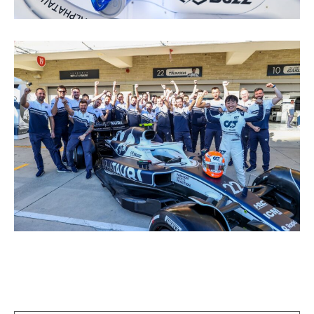
投
稿
ナ
ビ