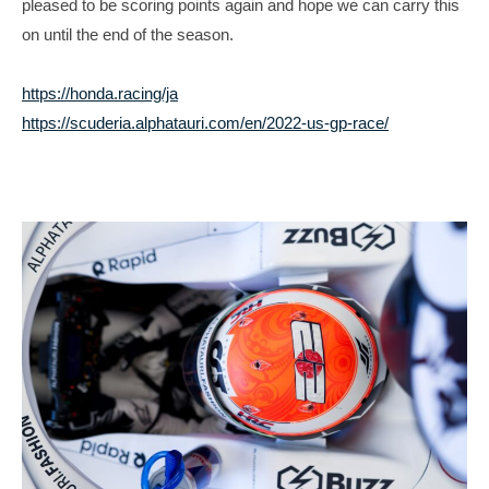
pleased to be scoring points again and hope we can carry this
i
on until the end of the season.
t
e
https://honda.racing/ja
https://scuderia.alphatauri.com/en/2022-us-gp-race/