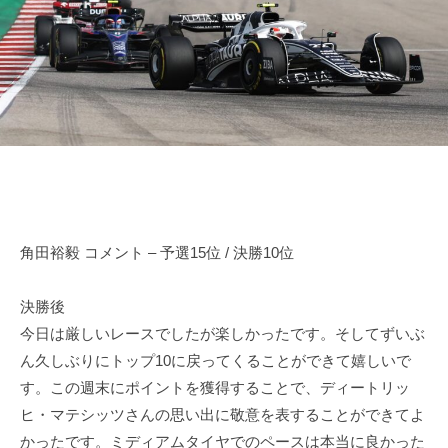
田
n
d
o
r
裕
d
i
毅
a
v
｜
e
F
r
1
Y
d
u
k
r
i
i
T
角田裕毅 コメント – 予選15位 / 決勝10位
v
s
e
u
決勝後
r
n
今日は厳しいレースでしたが楽しかったです。そしてずいぶ
Y
o
ん久しぶりにトップ10に戻ってくることができて嬉しいで
d
u
す。この週末にポイントを獲得することで、ディートリッ
a
k
ヒ・マテシッツさんの思い出に敬意を表することができてよ
O
i
f
かったです。ミディアムタイヤでのペースは本当に良かった