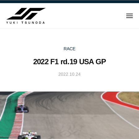
ュ
Y
コ
ー
u
ン
k
メ
テ
i
ニ
ュ
Y
ン
T
ー
u
ツ
s
u
へ
k
RACE
n
ス
i
2022 F1 rd.19 USA GP
o
キ
T
d
ッ
s
2022.10.24
b
a
プ
u
y
–
n
Y
角
u
田
o
k
裕
d
i
毅
a
T
｜
–
s
F
角
u
1