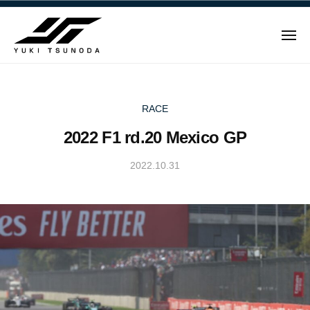
ュ
Y
コ
ー
u
ン
k
メ
テ
i
ニ
ュ
Y
ン
T
ー
u
ツ
s
u
へ
k
RACE
n
ス
i
2022 F1 rd.20 Mexico GP
o
キ
T
d
ッ
s
2022.10.31
b
a
プ
u
y
–
n
Y
角
u
田
o
k
裕
d
i
毅
a
T
｜
–
s
F
角
u
1