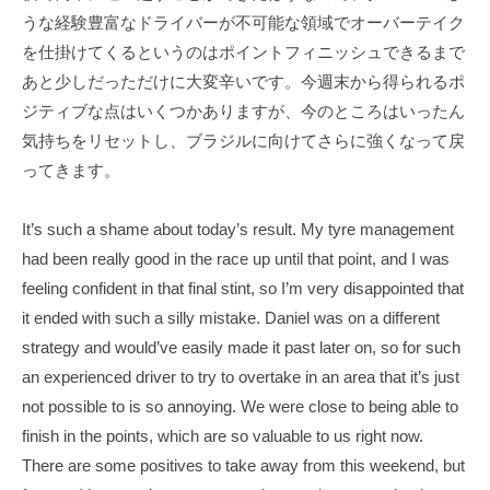
T
f
うな経験豊富なドライバーが不可能な領域でオーバーテイク
s
i
を仕掛けてくるというのはポイントフィニッシュできるまで
u
c
あと少しだっただけに大変辛いです。今週末から得られるポ
i
n
ジティブな点はいくつかありますが、今のところはいったん
a
o
気持ちをリセットし、ブラジルに向けてさらに強くなって戻
l
d
ってきます。
S
a
i
O
t
It’s such a shame about today’s result. My tyre management
f
e
had been really good in the race up until that point, and I was
f
feeling confident in that final stint, so I’m very disappointed that
i
it ended with such a silly mistake. Daniel was on a different
c
strategy and would’ve easily made it past later on, so for such
i
an experienced driver to try to overtake in an area that it’s just
not possible to is so annoying. We were close to being able to
a
finish in the points, which are so valuable to us right now.
l
There are some positives to take away from this weekend, but
S