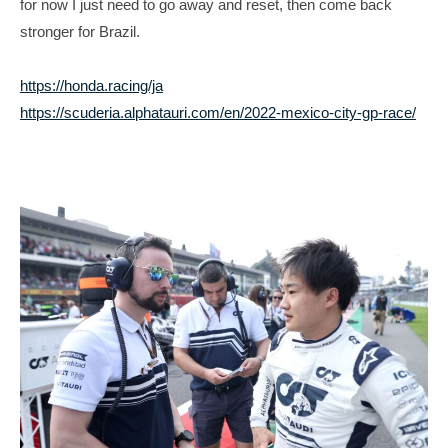
for now I just need to go away and reset, then come back
i
stronger for Brazil.
t
e
https://honda.racing/ja
https://scuderia.alphatauri.com/en/2022-mexico-city-gp-race/