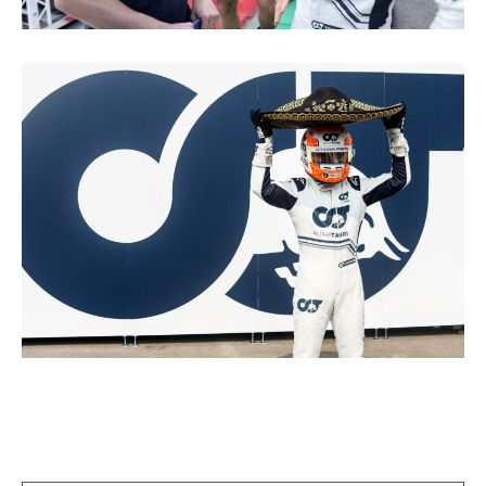
投
稿
ナ
ビ