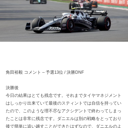
田
n
d
o
r
裕
d
i
毅
a
v
｜
e
F
r
1
Y
d
u
k
r
i
i
T
角田裕毅 コメント – 予選13位 / 決勝DNF
v
s
e
u
決勝後
r
n
今日の結果はとても残念です。それまでタイヤマネジメント
Y
o
はしっかり出来ていて最後のスティントでは自信を持ってい
d
u
たので、このような理不尽なアクシデントで終わってしまっ
a
k
たことは非常に残念です。ダニエルは別の戦略をとっており
O
i
f
後で簡単に追い越すことができたはずなので、ダニエルのよ