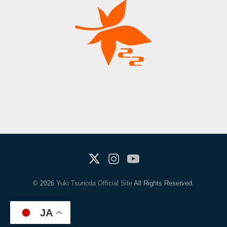
X(Twitter)
Instagram
Youtube
© 2026
Yuki Tsunoda Official Site
All Rights Reserved.
JA