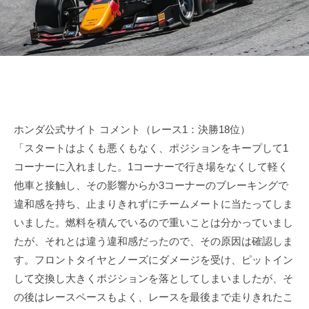
田
n
d
o
r
裕
d
i
毅
a
v
｜
e
F
r
1
Y
d
u
ホンダ公式サイト コメント（レース1：決勝18位）
k
r
「スタートはよくも悪くもなく、ポジションをキープして1
i
i
コーナーに入れました。1コーナーで行き場をなくして軽く
T
v
他車と接触し、その影響からか3コーナーのブレーキングで
s
e
違和感を持ち、止まりきれずにチームメートに当たってしま
u
r
n
いました。燃料を積んでいるので重いことは分かっていまし
Y
o
たが、それとは違う違和感だったので、その原因は確認しま
d
u
す。フロントタイヤとノーズにダメージを受け、ピットイン
a
k
して交換し大きくポジションを落としてしまいましたが、そ
O
i
の後はレースペースもよく、レースを最後まで走りきれたこ
f