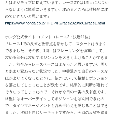
T
とはポジティブに捉えています。レース2では1周目にぶつか
f
s
らないように慎重にいきますが、攻めるところは積極的に攻
i
めていきたいと思います」
u
c
i
https://www.honda.co.jp/HFDP/F2/race2020/rd01/race1.html
n
a
o
l
ホンダ公式サイト コメント（レース2：決勝11位）
d
S
「レース1での反省と改善点を活かして、スタートはうまく
a
i
できました。その後、1周目はブレーキングを慎重にして、
O
t
攻める部分は攻めてポジションを大きく上げることができま
f
e
した。前半からレースペースはよかったと思いますが、周り
f
とあまり変わらない状況でした。中盤過ぎて自分のペースが
i
ほかよりよくなったときに、抜きにいって接触しポジション
c
を落としてしまったことが残念です。結果的に判断が遅れて
i
そうなってしまったので、それが今日の一番の反省点です。
a
終盤にはオーバーテイクしてポジションをばん回できたの
l
で、タイヤマネージメントも含め手応えを感じることはでき
S
ました。次戦も同じサーキットですから、今回の反省を踏ま