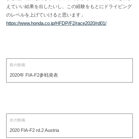
i
えていい結果を出したいし、この経験をもとにドライビング
t
のレベルを上げていけると思います」
e
https://www.honda.co.jp/HFDP/F2/race2020/rd01/
投
稿
ナ
ビ
ゲ
前の投稿
ー
2020年 FIA-F2参戦発表
シ
ョ
ン
次の投稿
2020 FIA-F2 rd.2 Austria