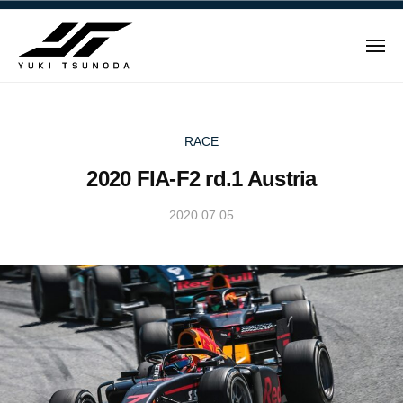
ュ
Y
コ
ー
u
ン
k
メ
テ
i
ニ
ュ
Y
ン
T
ー
u
ツ
s
u
へ
k
RACE
n
ス
i
2020 FIA-F2 rd.1 Austria
o
キ
T
d
ッ
s
2020.07.05
b
a
プ
u
y
–
n
Y
角
u
田
o
k
裕
d
i
毅
a
T
｜
–
s
F
角
u
1