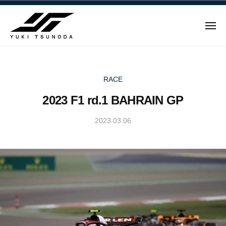
ュ
Y
コ
ー
u
ン
k
メ
テ
i
ニ
ュ
Y
ン
T
ー
u
ツ
s
u
へ
k
RACE
n
ス
i
2023 F1 rd.1 BAHRAIN GP
o
キ
T
d
ッ
s
2023.03.06
b
a
プ
u
y
–
n
Y
角
u
田
o
k
裕
d
i
毅
a
T
｜
–
s
F
角
u
1