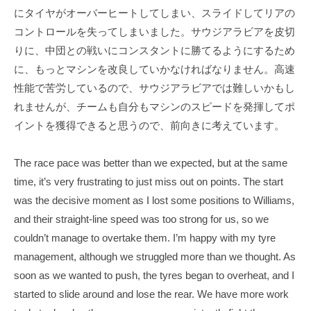
T
f
にタイヤがオーバーヒートしてしまい、スライドしてリアの
s
i
コントロールを失ってしまいました。サウジアラビアを皮切
u
c
りに、中団との戦いにコンスタントに勝てるようにするため
i
n
に、もっとマシンを改良していかなければなりません。高速
a
o
性能で苦労しているので、サウジアラビアでは難しいかもし
l
d
れませんが、チームも自分もマシンのスピードを発揮してポ
S
a
イントを獲得できると思うので、前向きに考えています。
i
O
t
f
e
The race pace was better than we expected, but at the same
f
time, it’s very frustrating to just miss out on points. The start
i
was the decisive moment as I lost some positions to Williams,
and their straight-line speed was too strong for us, so we
c
couldn’t manage to overtake them. I’m happy with my tyre
i
management, although we struggled more than we thought. As
a
soon as we wanted to push, the tyres began to overheat, and I
l
started to slide around and lose the rear. We have more work
S