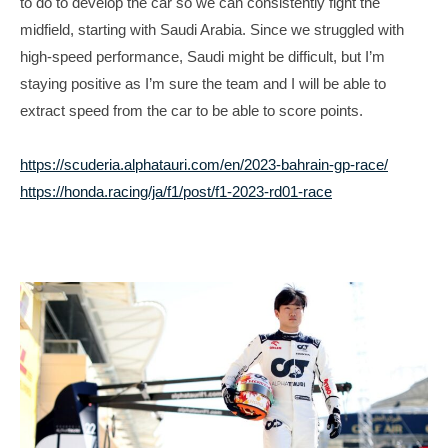
to do to develop the car so we can consistently fight the
i
midfield, starting with Saudi Arabia. Since we struggled with
t
high-speed performance, Saudi might be difficult, but I’m
e
staying positive as I’m sure the team and I will be able to
extract speed from the car to be able to score points.
https://scuderia.alphatauri.com/en/2023-bahrain-gp-race/
https://honda.racing/ja/f1/post/f1-2023-rd01-race