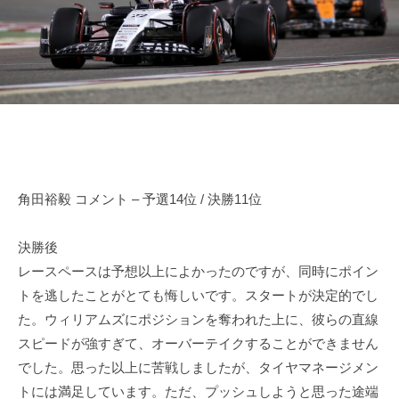
田
n
d
o
r
裕
d
i
毅
a
v
｜
e
F
r
1
Y
d
u
k
r
角田裕毅 コメント – 予選14位 / 決勝11位
i
i
T
v
s
決勝後
e
u
レースペースは予想以上によかったのですが、同時にポイン
r
n
トを逃したことがとても悔しいです。スタートが決定的でし
Y
o
た。ウィリアムズにポジションを奪われた上に、彼らの直線
d
u
スピードが強すぎて、オーバーテイクすることができません
a
k
でした。思った以上に苦戦しましたが、タイヤマネージメン
O
i
トには満足しています。ただ、プッシュしようと思った途端
f