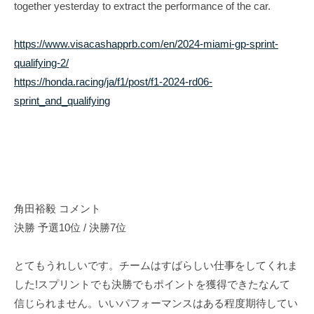
i
together yesterday to extract the performance of the car.
t
https://www.visacashapprb.com/en/2024-miami-gp-sprint-
e
qualifying-2/
https://honda.racing/ja/f1/post/f1-2024-rd06-
sprint_and_qualifying
角田裕毅 コメント
決勝 予選10位 / 決勝7位
とてもうれしいです。チームはすばらしい仕事をしてくれま
した!スプリントでも決勝でもポイントを獲得できたなんて
信じられません。いいパフォーマンスはある程度期待してい