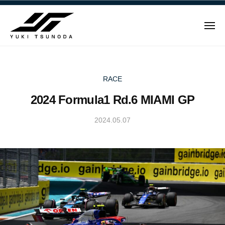
ュ
Y
コ
ー
u
ン
k
メ
テ
i
ニ
ュ
Y
ン
T
ー
u
ツ
s
u
へ
k
RACE
n
ス
i
2024 Formula1 Rd.6 MIAMI GP
o
キ
T
d
ッ
s
2024.05.07
b
a
プ
u
y
–
n
Y
角
u
田
o
k
裕
d
i
毅
a
T
｜
–
s
F
角
u
1