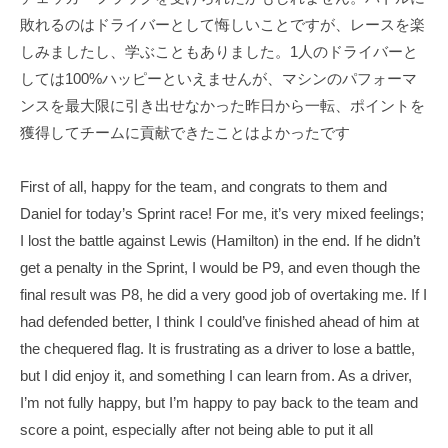
T
f
敗れるのはドライバーとして悔しいことですが、レースを楽
s
i
しみましたし、学ぶこともありました。1人のドライバーと
u
c
しては100%ハッピーといえませんが、マシンのパフォーマ
i
n
ンスを最大限に引き出せなかった昨日から一転、ポイントを
a
o
獲得してチームに貢献できたことはよかったです
l
d
S
a
i
First of all, happy for the team, and congrats to them and
O
t
Daniel for today’s Sprint race! For me, it’s very mixed feelings;
f
e
I lost the battle against Lewis (Hamilton) in the end. If he didn’t
f
get a penalty in the Sprint, I would be P9, and even though the
i
final result was P8, he did a very good job of overtaking me. If I
c
had defended better, I think I could’ve finished ahead of him at
i
the chequered flag. It is frustrating as a driver to lose a battle,
a
but I did enjoy it, and something I can learn from. As a driver,
l
I’m not fully happy, but I’m happy to pay back to the team and
S
score a point, especially after not being able to put it all