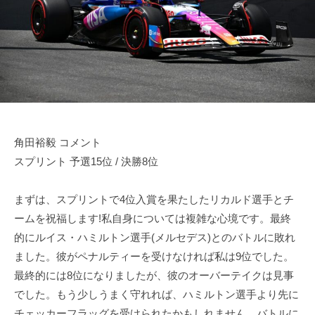
田
n
d
o
r
裕
d
i
毅
a
v
｜
e
F
r
1
Y
d
u
k
角田裕毅 コメント
r
i
スプリント 予選15位 / 決勝8位
i
T
v
s
まずは、スプリントで4位入賞を果たしたリカルド選手とチ
e
u
ームを祝福します!私自身については複雑な心境です。最終
r
n
的にルイス・ハミルトン選手(メルセデス)とのバトルに敗れ
Y
o
ました。彼がペナルティーを受けなければ私は9位でした。
d
u
最終的には8位になりましたが、彼のオーバーテイクは見事
a
k
O
でした。もう少しうまく守れれば、ハミルトン選手より先に
i
f
チェッカーフラッグを受けられたかもしれません。バトルに