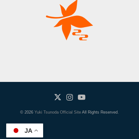
X(Twitter)
Instagram
Youtube
© 2026
Yuki Tsunoda Official Site
All Rights Reserved.
JA