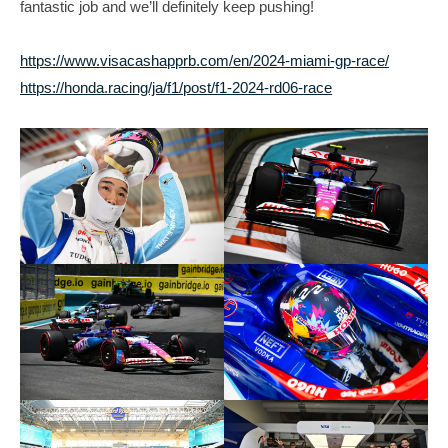
fantastic job and we’ll definitely keep pushing!
https://www.visacashapprb.com/en/2024-miami-gp-race/
https://honda.racing/ja/f1/post/f1-2024-rd06-race