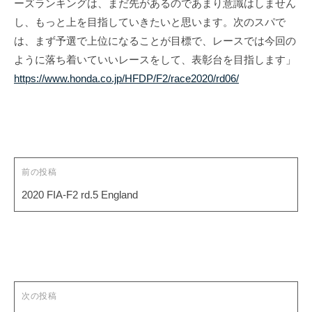
ーズランキングは、まだ先があるのであまり意識はしません
i
し、もっと上を目指していきたいと思います。次のスパで
t
は、まず予選で上位になることが目標で、レースでは今回の
e
ように落ち着いていいレースをして、表彰台を目指します」
https://www.honda.co.jp/HFDP/F2/race2020/rd06/
投
稿
ナ
ビ
ゲ
前の投稿
ー
2020 FIA-F2 rd.5 England
シ
ョ
ン
次の投稿