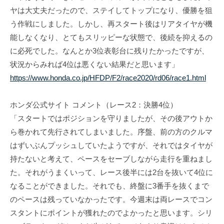
T
f
ヤは大丈夫だったので、ステイしてトップになり、優勝を狙
s
i
う作戦にしました。しかし、再スタート後はリアタイヤが機
u
c
能しなくなり、とてもスリッピーな状態で、後続を抑えるの
i
n
に必死でした。なんとか3位表彰台に残りたかったですが、
a
o
状況からみれば4位は悪くない結果だと思います」
l
d
https://www.honda.co.jp/HFDP/F2/race2020/rd06/race1.html
S
a
i
O
t
ホンダ公式サイト コメント（レース2：決勝4位）
f
e
「スタートではポジションを守りましたが、その後アウトか
f
ら巻かれて先行されてしまいました。序盤、前の方のクルマ
i
はずいぶんプッシュしていたようですが、それではタイヤが
c
持たないと考えて、ペースをセーブしながら走行を重ねまし
i
た。それがうまくいって、レース後半には2台を抜いて4位に
なることができました。それでも、終盤に3番手を抜くまで
a
のペースは残っていなかったです。今週末は両レースでコン
l
スタントにポイントが獲れたのでよかったと思います。シリ
S