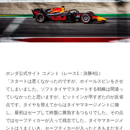
田
n
d
o
r
裕
d
i
毅
a
v
｜
e
F
r
1
Y
d
u
k
r
i
i
T
ホンダ公式サイト コメント（レース1：決勝4位）
v
s
「スタートは悪くなかったのですが、ホイールスピンをさせ
e
u
てしまいました。ソフトタイヤでスタートする戦略は間違っ
r
n
ていなかったと思いますが、ピットインが早すぎたのが反省
Y
o
点です。タイヤを替えてからはタイヤマネージメントに徹
d
u
し、最初はセーブして終盤に勝負するつもりでした。その点
a
k
ではセーフティカーが入って残念でした。タイヤマネージメ
O
i
f
ントはうまくいき、セーフティカーが入ったときもまだタイ