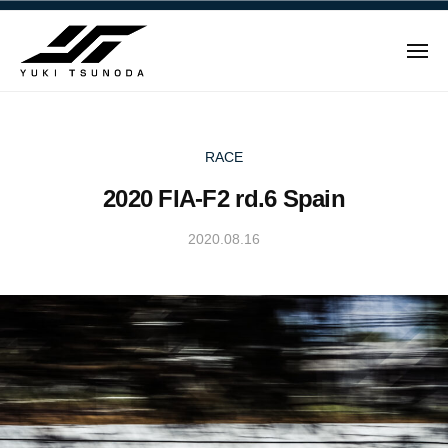
ュ
Y
コ
ー
u
ン
k
メ
テ
i
ニ
ュ
Y
ン
T
ー
u
ツ
s
u
へ
k
RACE
n
ス
i
2020 FIA-F2 rd.6 Spain
o
キ
T
d
ッ
s
2020.08.16
b
a
プ
u
y
–
n
Y
角
u
田
o
k
裕
d
i
毅
a
T
｜
–
s
F
角
u
1