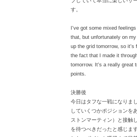
ブしていて本当に楽しいサ
f
す。
f
i
I’ve got some mixed feelings
c
that, but unfortunately on my f
i
up the grid tomorrow, so it’s 
a
the fact that I made it throu
l
tomorrow. It’s a really great
points.
S
i
決勝後
t
今日はタフな一戦になりま
e
していくつかポジションを
ストンマーティン）と接触
を待つべきだったと感じま