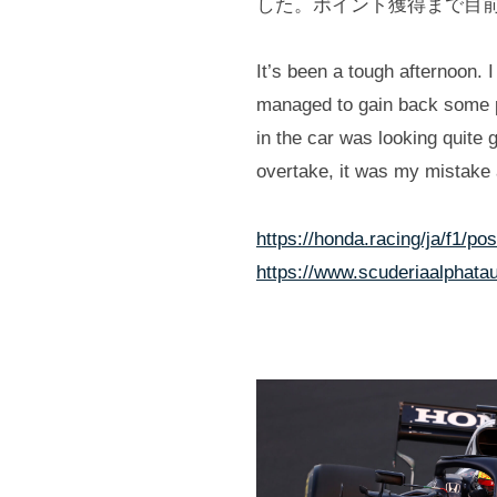
した。ポイント獲得まで目
It’s been a tough afternoon. I
managed to gain back some pla
in the car was looking quite g
overtake, it was my mistake an
https://honda.racing/ja/f1/p
https://www.scuderiaalphata