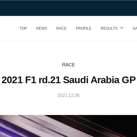
TOP
NEWS
RACE
PROFILE
RESULTS
G
RACE
2021 F1 rd.21 Saudi Arabia GP
2021.12.06
b
y
Y
u
k
i