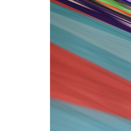
｜
a
F
–
1
角
d
r
田
i
裕
v
毅
e
｜
r
F
Y
1
u
k
d
i
r
T
i
s
v
u