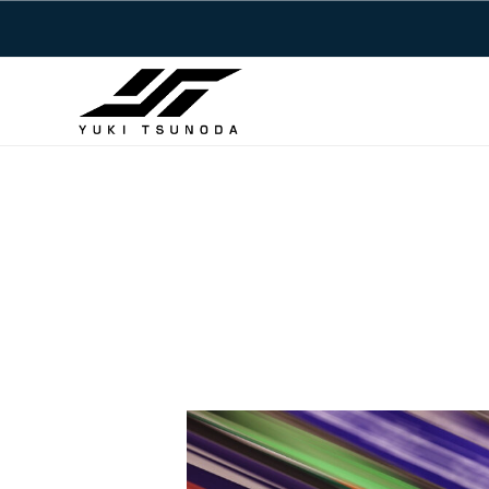
Y
コ
u
ン
k
テ
i
ン
T
ツ
Y
s
へ
u
u
ス
n
k
キ
o
i
ッ
d
T
a
プ
s
–
u
角
田
n
裕
o
毅
d