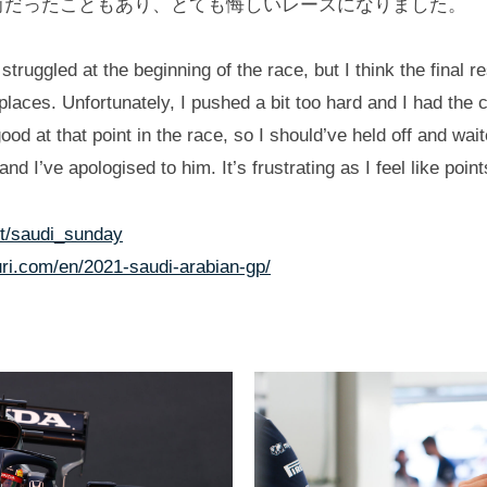
前だったこともあり、とても悔しいレースになりました。
 struggled at the beginning of the race, but I think the final r
ces. Unfortunately, I pushed a bit too hard and I had the co
ood at that point in the race, so I should’ve held off and wai
d I’ve apologised to him. It’s frustrating as I feel like poin
ost/saudi_sunday
uri.com/en/2021-saudi-arabian-gp/