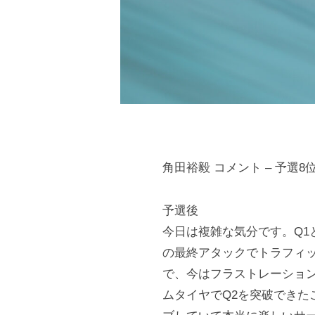
e
n
o
r
d
Y
a
u
O
k
f
i
f
T
i
c
s
角田裕毅 コメント – 予選8位 
i
u
a
n
予選後
l
今日は複雑な気分です。Q1
o
S
の最終アタックでトラフィ
d
i
で、今はフラストレーショ
t
a
ムタイヤでQ2を突破でき
e
O